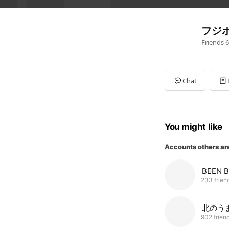
フジ
Friends
6
Chat
You might like
Accounts others ar
BEEN
233 frien
北のう
902 frien