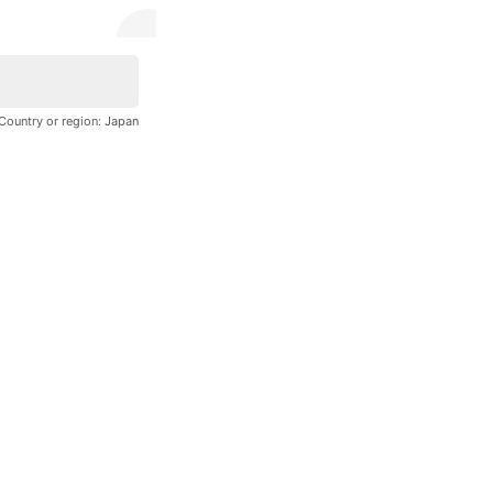
ゴーゴーカレー 公式 楽天市場店
806 friends
Country or region:
Japan