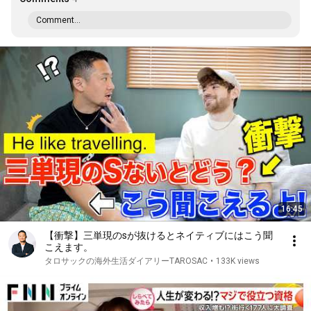
Comment...
16:45
【衝撃】三単現のsが抜けるとネイティブにはこう聞
こえます。
タロサックの海外生活ダイアリーTAROSAC
•
133K views