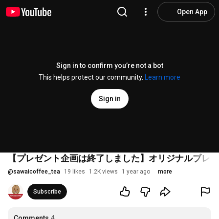
Open App
Sign in to confirm you’re not a bot
This helps protect our community.
Learn more
Sign in
【プレゼント企画は終了しました】オリジナルブレン
@
sawaicoffee_tea
19 likes
1.2K views
1 year ago
more
Subscribe
Comments
4