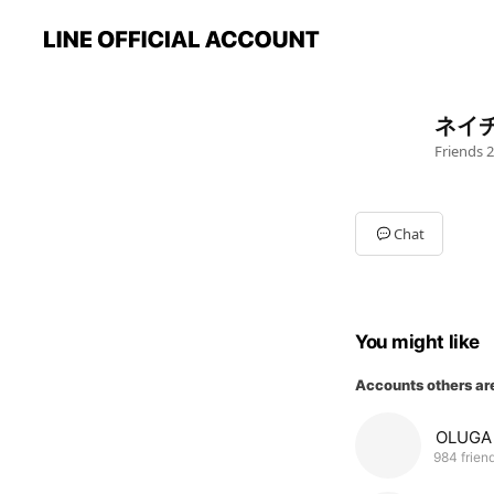
ネイ
Friends
2
Chat
You might like
Accounts others ar
OLU
984 frien