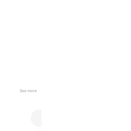
See more
マジコオンラインストア 楽天市場店
1,840 friends