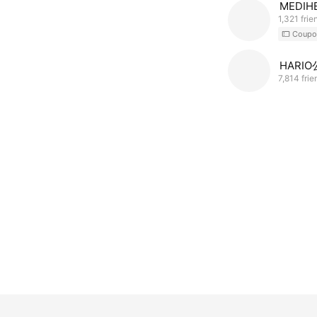
MEDI
1,321 frie
Coupo
HARI
7,814 frie