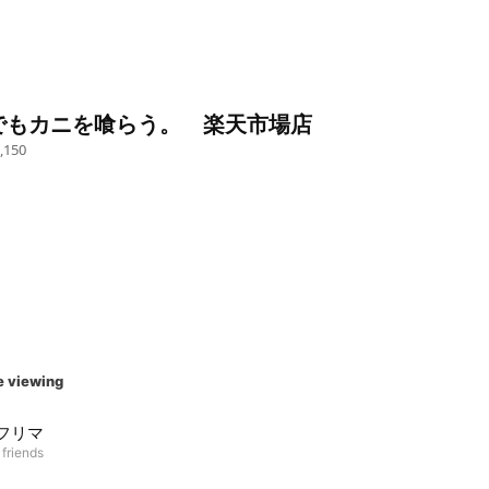
でもカニを喰らう。 楽天市場店
,150
e viewing
!フリマ
 friends