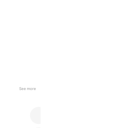
See more
まぐろのヤマシタ 楽天市場店
3,730 friends