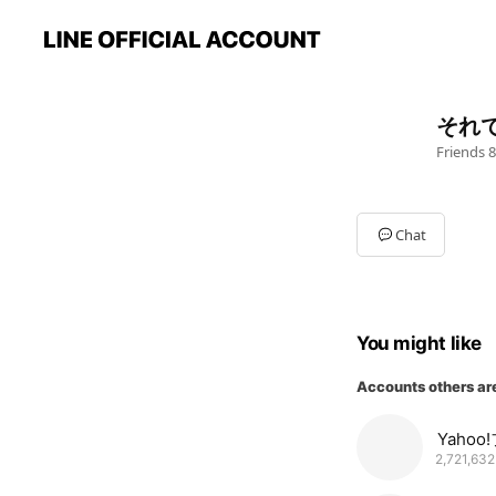
それ
Friends
8
Chat
You might like
Accounts others ar
Yahoo
2,721,632