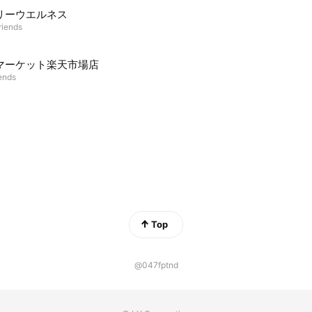
リーウエルネス
riends
マーケット楽天市場店
iends
Top
@047fptnd