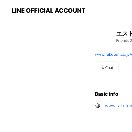
エス
Friends
2
www.rakuten.co.jp/
Chat
Basic info
www.rakuten.