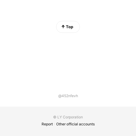
Top
@452nfevh
© LY Corporation
Report
Other official accounts