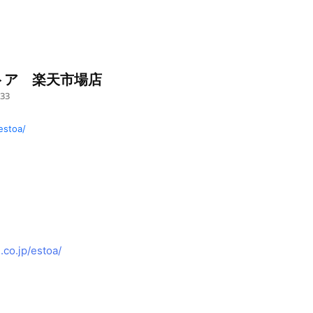
トア 楽天市場店
33
estoa/
co.jp/estoa/