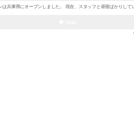
デンは兵庫県にオープンしました。 現在、スタッフと昼寝ばかりして
わり4名と1匹で毎日がんばっています。
のお花の販売は店頭での販売以上にマンツーマンの対面販売である
Chat
頂けるお花や植物をお届けする事です。
e viewing
姜専門 黄金の里 楽天市場店
ends
ムクリーム 楽天市場店
ends
人形・五月人形 人と木 楽天市場店
ds