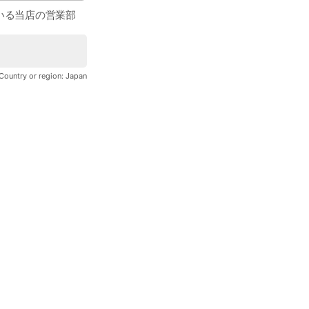
いる当店の営業部
と思います。私の目
Country or region:
Japan
See more
しみずハート社会保険労務士事務所
283 friends
Sawa a la mode 楽天市場店
1,461 friends
大宮のジュエリー店ドールオガワ 楽天
170 friends