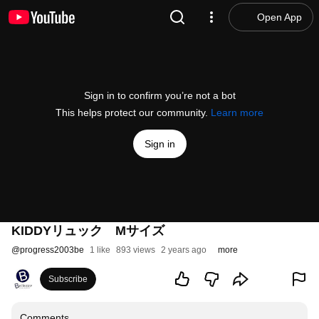
Open App
Sign in to confirm you’re not a bot
This helps protect our community.
Learn more
Sign in
KIDDYリュック Mサイズ
@
progress2003be
1 like
893 views
2 years ago
more
Subscribe
Comments