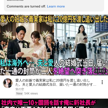
Comments are turned off. 
Learn more
2:19:11
愛人の妊娠で義実家は私に20億円を渡し追い出し
た。夫と愛人の結婚式当日、届いた一通の封筒がすべ
てを終わらせた――| 感動する話 | スカッとする話
蛍の空
New
54K views