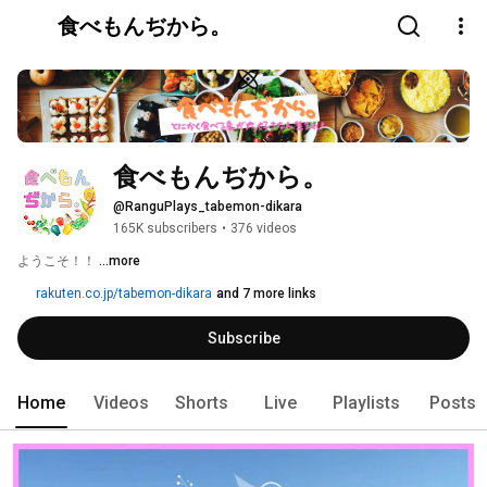
食べもんぢから。
食べもんぢから。
@RanguPlays_tabemon-dikara
165K subscribers
•
376 videos
ようこそ！！ 
...more
rakuten.co.jp/tabemon-dikara
and 7 more links
Subscribe
Home
Videos
Shorts
Live
Playlists
Posts