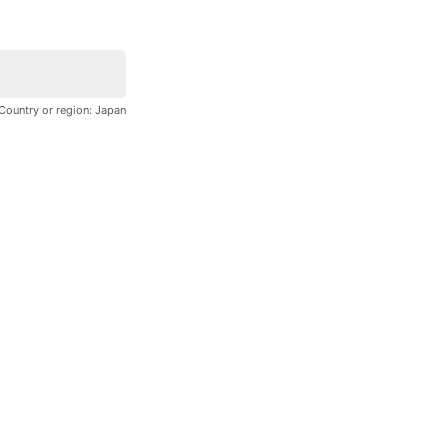
Country or region:
Japan
See more