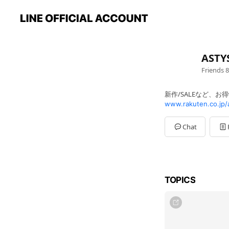
AST
Friends
8
新作/SALEなど、お
www.rakuten.co.jp/
Chat
TOPICS