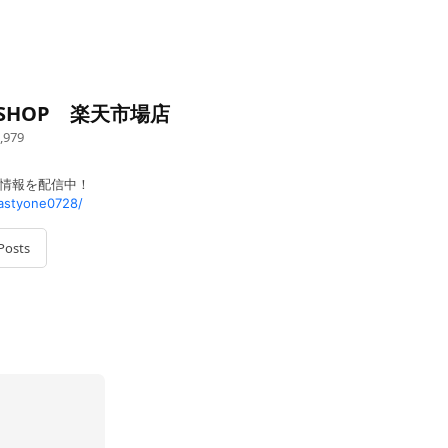
YSHOP 楽天市場店
,979
得情報を配信中！
astyone0728/
Posts