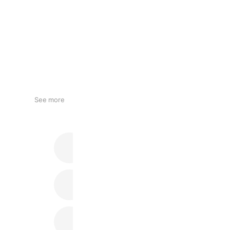
See more
サントリーウエルネス
692,911 friends
キッズ＆ベビー カイズ 楽天市場店
9,955 friends
めちゃコミック
8,860,089 friends