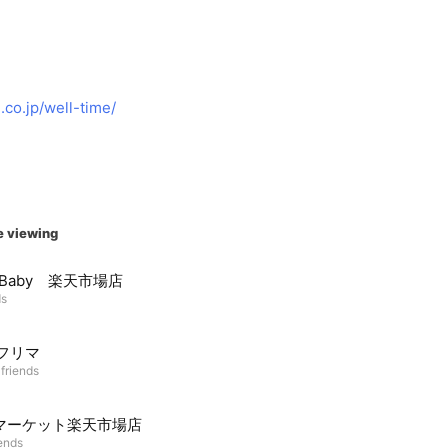
co.jp/well-time/
e viewing
K Baby 楽天市場店
ds
!フリマ
 friends
マーケット楽天市場店
iends