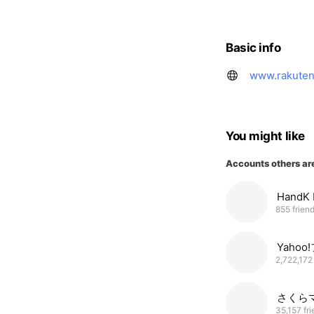
Basic info
www.rakuten.
You might like
Accounts others ar
Hand
855 frien
Yahoo
2,722,172
さくら
35,157 fr